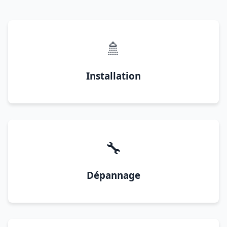
🚿
Installation
🔧
Dépannage