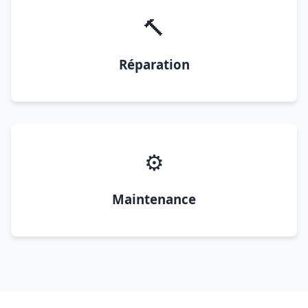
🔨
Réparation
⚙️
Maintenance