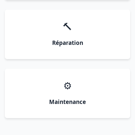
🔨
Réparation
⚙️
Maintenance