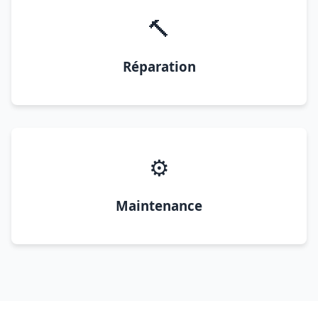
🔨
Réparation
⚙️
Maintenance