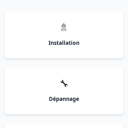
🚿
Installation
🔧
Dépannage