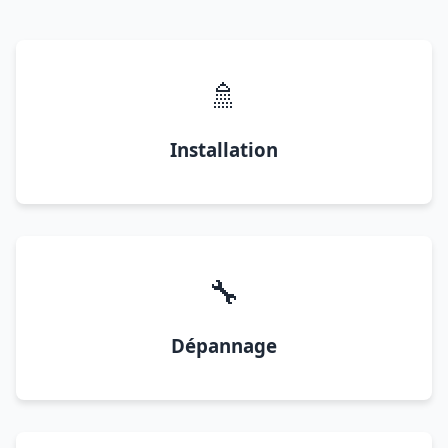
🚿
Installation
🔧
Dépannage