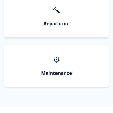
🔨
Réparation
⚙️
Maintenance