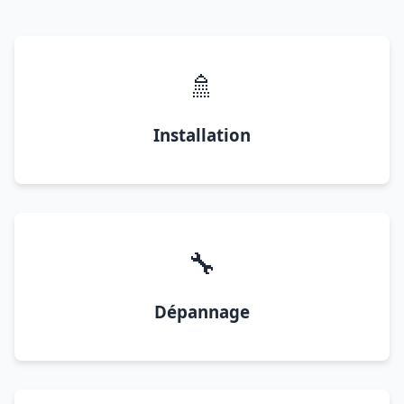
🚿
Installation
🔧
Dépannage