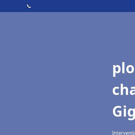
📞
pl
ch
Gi
Interventi