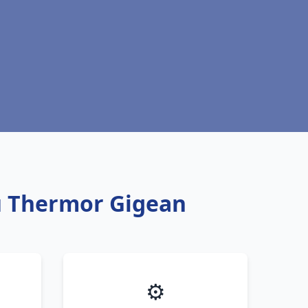
u Thermor Gigean
⚙️