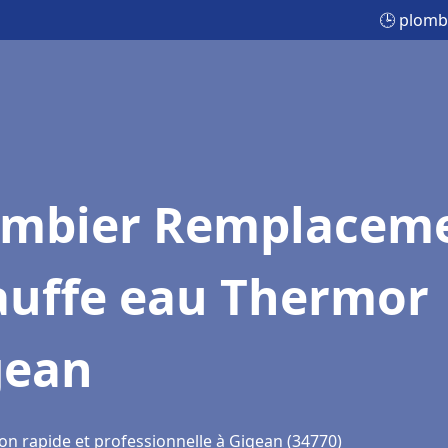
🕒 plomb
ombier Remplacem
auffe eau Thermor
gean
on rapide et professionnelle à Gigean (34770)