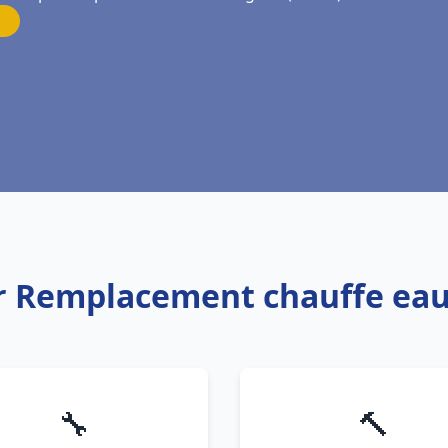
er Remplacement chauffe ea
🔧
🔨