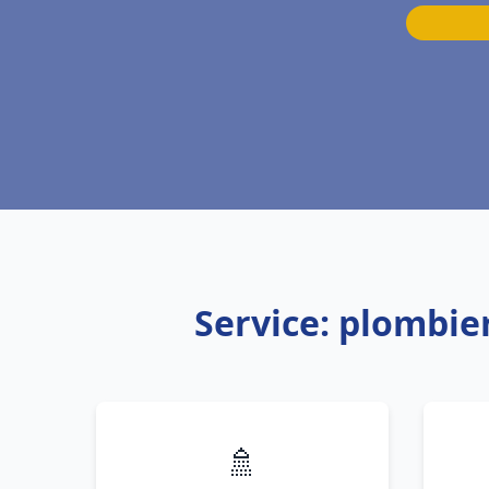
Service: plombi
🚿