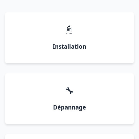
🚿
Installation
🔧
Dépannage