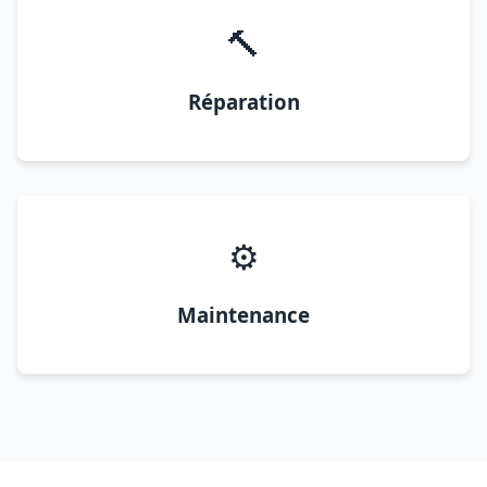
🔨
Réparation
⚙️
Maintenance