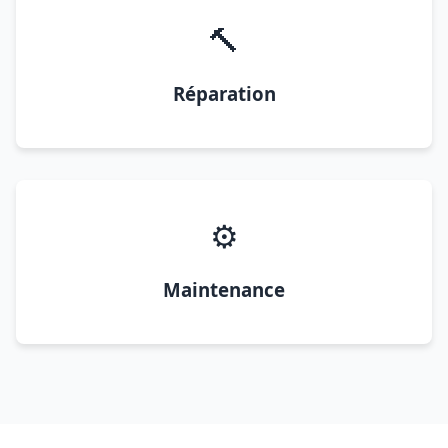
🔨
Réparation
⚙️
Maintenance