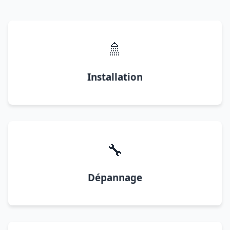
🚿
Installation
🔧
Dépannage