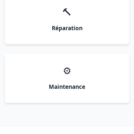
🔨
Réparation
⚙️
Maintenance