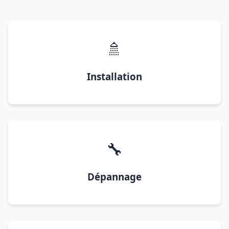
🚿
Installation
🔧
Dépannage