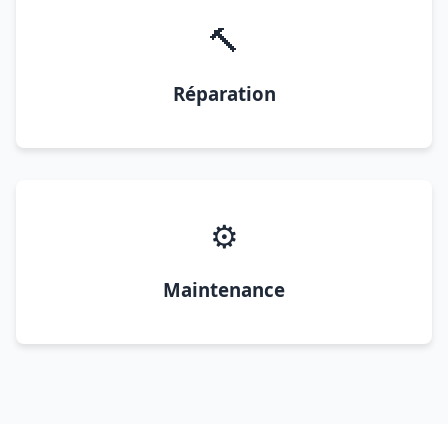
🔨
Réparation
⚙️
Maintenance