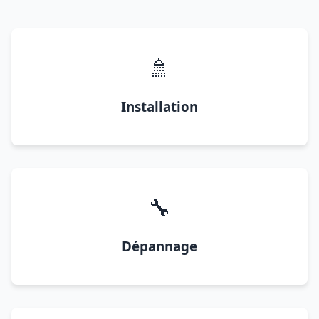
🚿
Installation
🔧
Dépannage