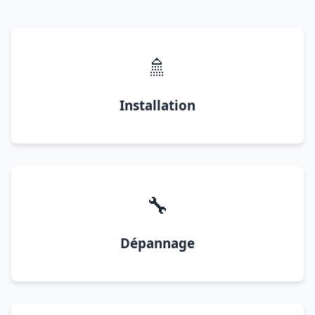
🚿
Installation
🔧
Dépannage