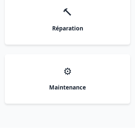
🔨
Réparation
⚙️
Maintenance