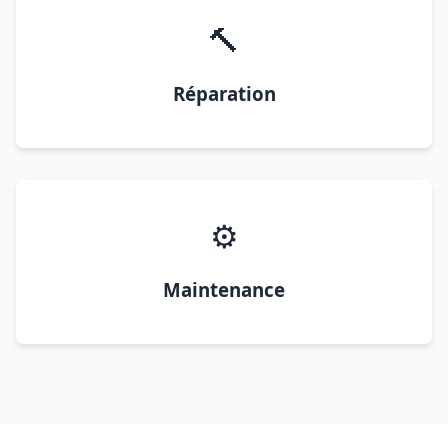
🔨
Réparation
⚙️
Maintenance