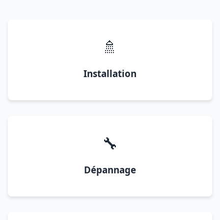
🚿
Installation
🔧
Dépannage