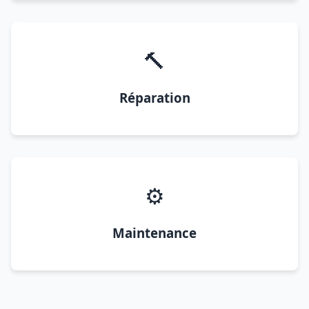
🔨
Réparation
⚙️
Maintenance