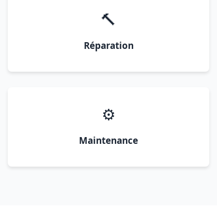
🔨
Réparation
⚙️
Maintenance