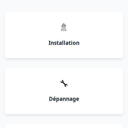
🚿
Installation
🔧
Dépannage