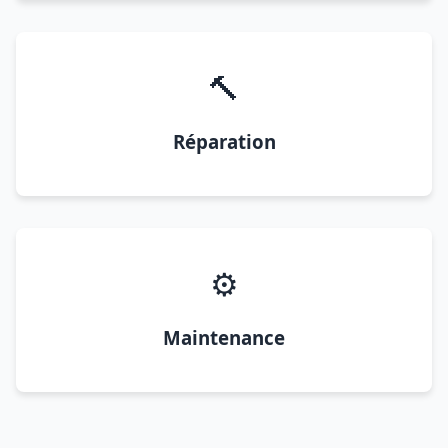
🔨
Réparation
⚙️
Maintenance