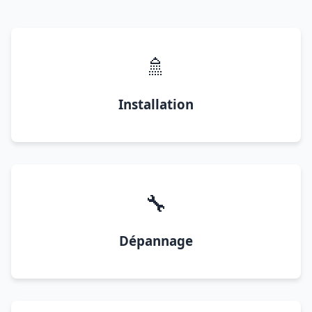
🚿
Installation
🔧
Dépannage