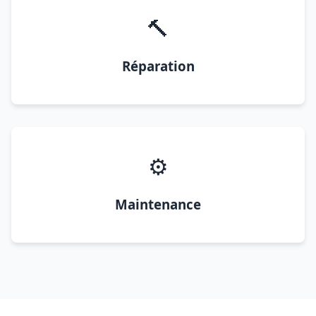
🔨
Réparation
⚙️
Maintenance