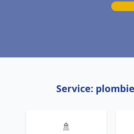
Service: plombi
🚿