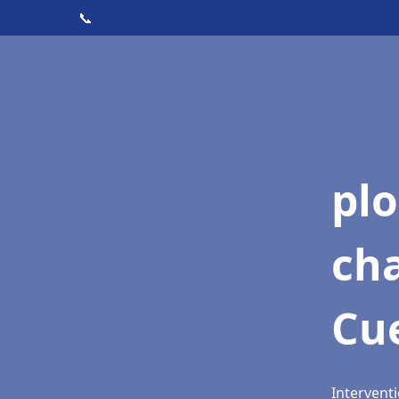
📞
pl
ch
Cu
Interventi