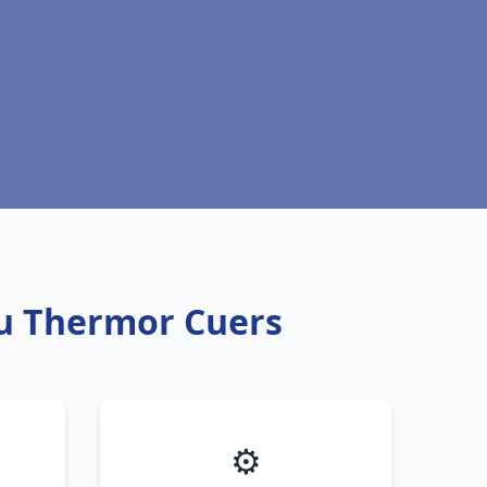
au Thermor Cuers
⚙️