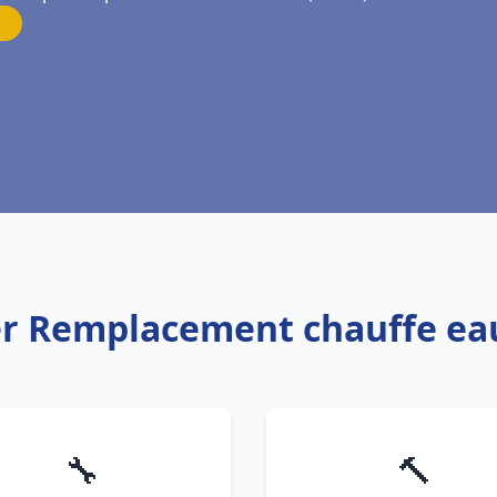
er Remplacement chauffe e
🔧
🔨