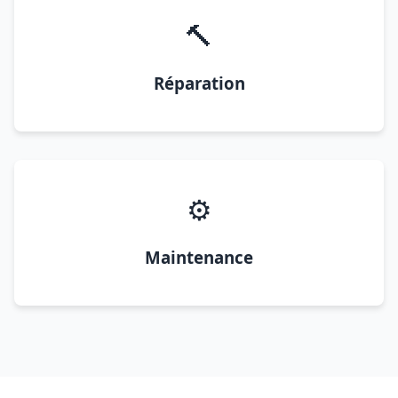
🔨
Réparation
⚙️
Maintenance