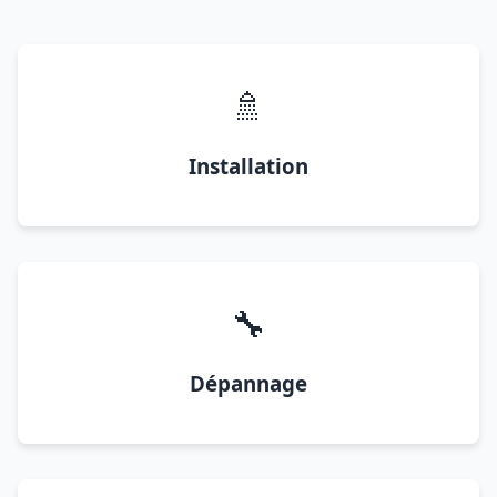
🚿
Installation
🔧
Dépannage