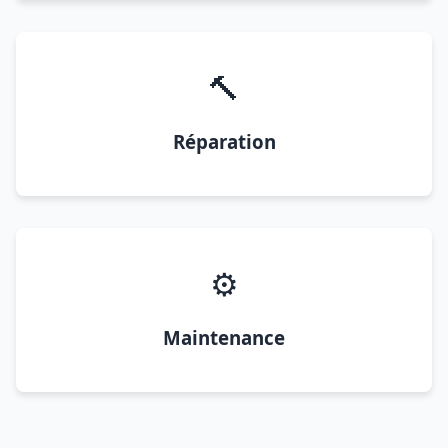
🔨
Réparation
⚙️
Maintenance