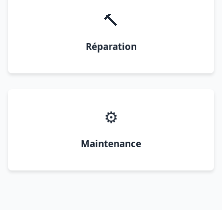
🔨
Réparation
⚙️
Maintenance