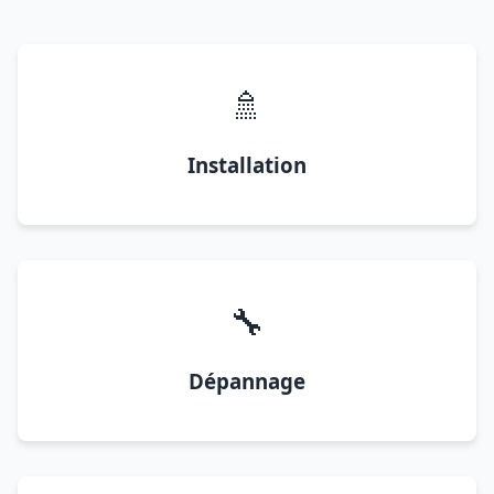
🚿
Installation
🔧
Dépannage