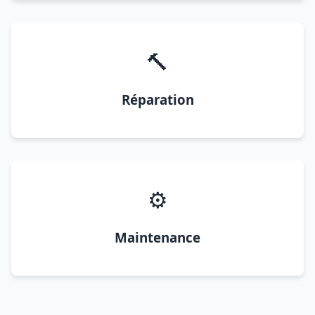
🔨
Réparation
⚙️
Maintenance