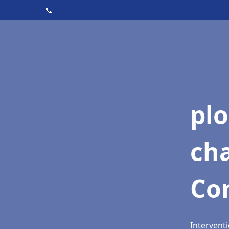
📞
pl
ch
Co
Intervent