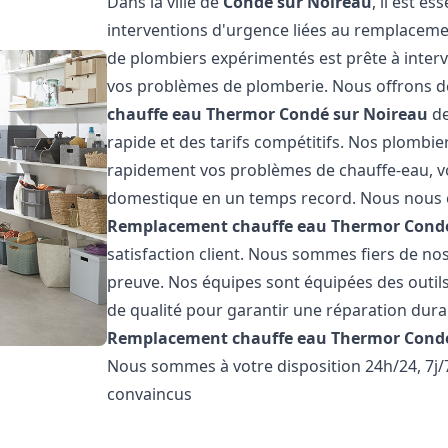
Dans la ville de
Condé sur Noireau
, il est e
interventions d'urgence liées au remplaceme
de plombiers expérimentés est prête à inter
vos problèmes de plomberie. Nous offrons d
chauffe eau Thermor
Condé sur Noireau
de
rapide et des tarifs compétitifs. Nos plombi
rapidement vos problèmes de chauffe-eau, v
domestique en un temps record. Nous nous 
Remplacement chauffe eau Thermor
Cond
satisfaction client. Nous sommes fiers de nos 
preuve. Nos équipes sont équipées des outil
de qualité pour garantir une réparation dura
Remplacement chauffe eau Thermor
Cond
Nous sommes à votre disposition 24h/24, 7j
convaincus