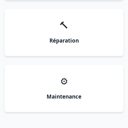
🔨
Réparation
⚙️
Maintenance