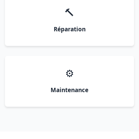
🔨
Réparation
⚙️
Maintenance