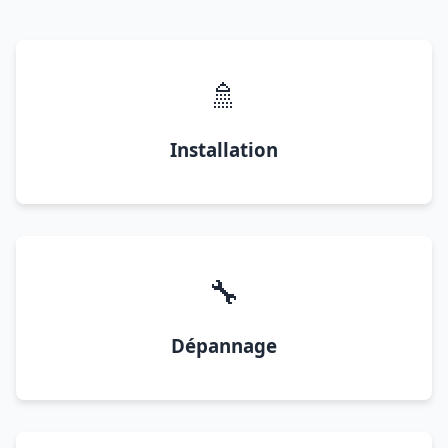
🚿
Installation
🔧
Dépannage