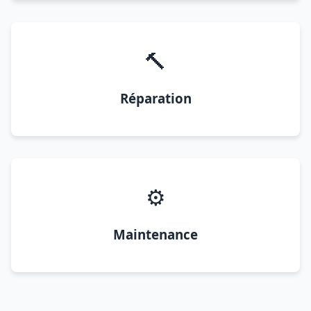
🔨
Réparation
⚙️
Maintenance