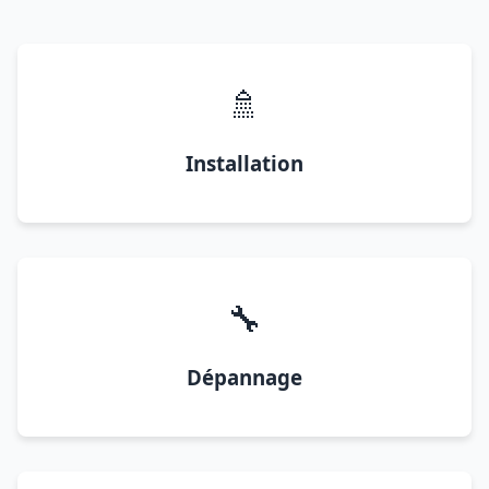
🚿
Installation
🔧
Dépannage