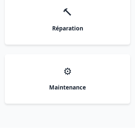
🔨
Réparation
⚙️
Maintenance