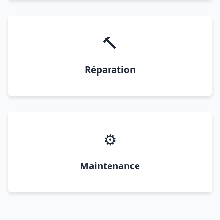
🔨
Réparation
⚙️
Maintenance