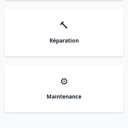
🔨
Réparation
⚙️
Maintenance