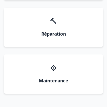
🔨
Réparation
⚙️
Maintenance