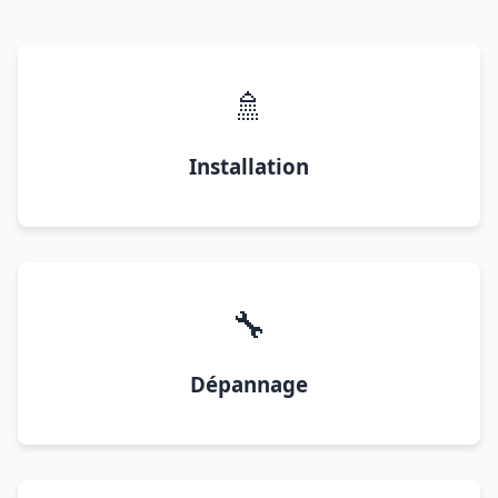
🚿
Installation
🔧
Dépannage