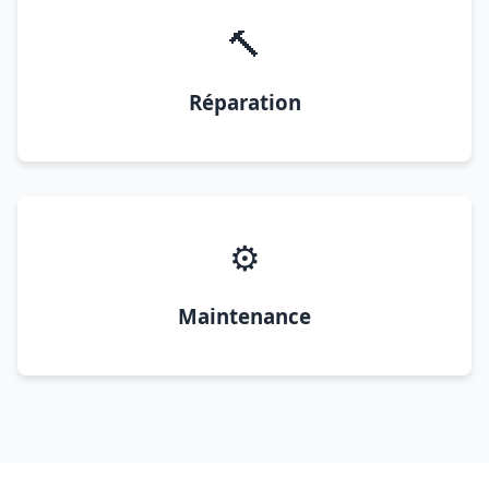
🔨
Réparation
⚙️
Maintenance