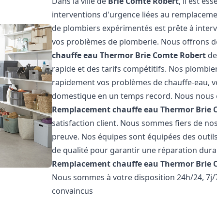
Dans la ville de
Brie Comte Robert
, il est e
interventions d'urgence liées au remplaceme
de plombiers expérimentés est prête à inter
vos problèmes de plomberie. Nous offrons d
chauffe eau Thermor
Brie Comte Robert
de 
rapide et des tarifs compétitifs. Nos plombi
rapidement vos problèmes de chauffe-eau, v
domestique en un temps record. Nous nous 
Remplacement chauffe eau Thermor
Brie 
satisfaction client. Nous sommes fiers de nos 
preuve. Nos équipes sont équipées des outil
de qualité pour garantir une réparation dura
Remplacement chauffe eau Thermor
Brie 
Nous sommes à votre disposition 24h/24, 7j
convaincus