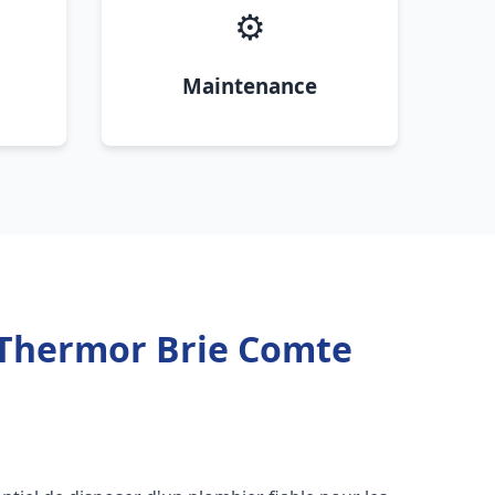
⚙️
Maintenance
 Thermor Brie Comte