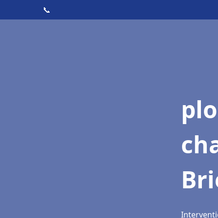
📞
pl
ch
Br
Intervent