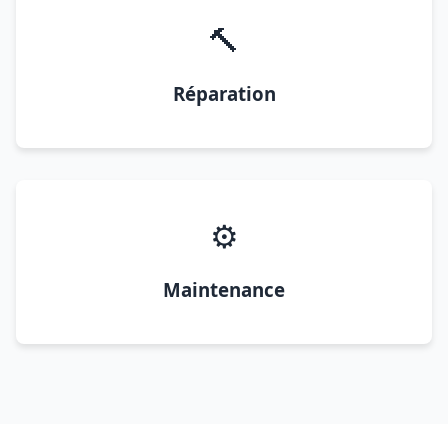
🔨
Réparation
⚙️
Maintenance