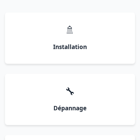
🚿
Installation
🔧
Dépannage