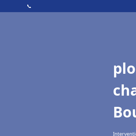
📞
pl
ch
Bou
Interventi