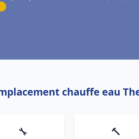
emplacement chauffe eau The
🔧
🔨