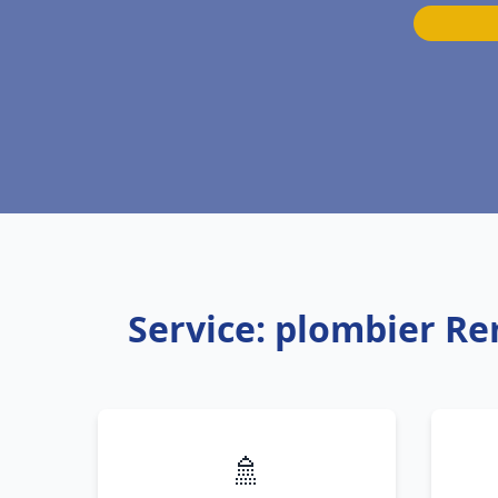
Service: plombier R
🚿