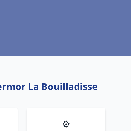
rmor La Bouilladisse
⚙️