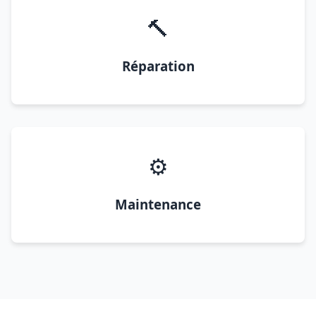
🔨
Réparation
⚙️
Maintenance