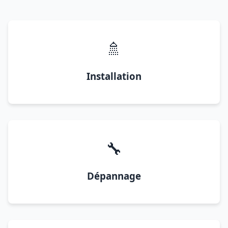
🚿
Installation
🔧
Dépannage