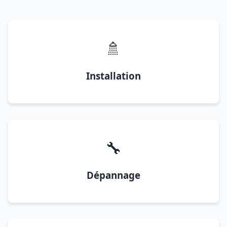
🚿
Installation
🔧
Dépannage