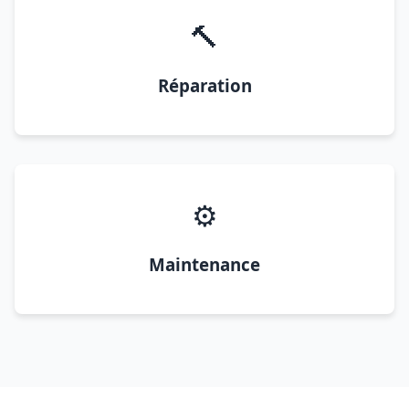
🔨
Réparation
⚙️
Maintenance