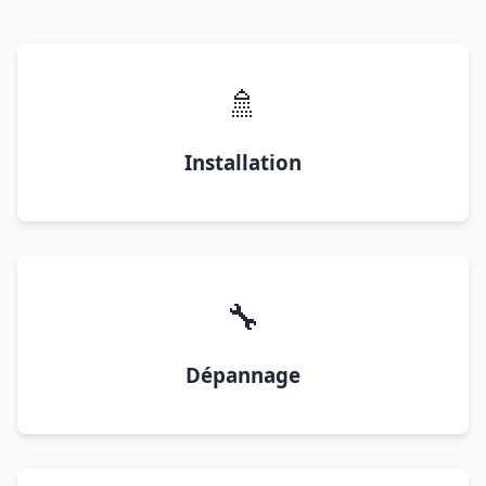
🚿
Installation
🔧
Dépannage