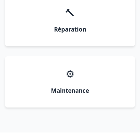
🔨
Réparation
⚙️
Maintenance