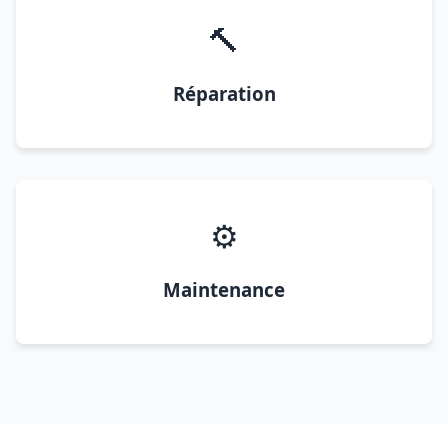
🔨
Réparation
⚙️
Maintenance