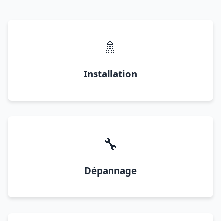
🚿
Installation
🔧
Dépannage