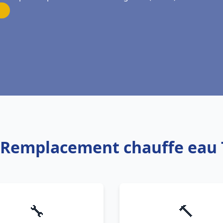
r Remplacement chauffe ea
🔧
🔨