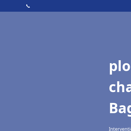
📞
pl
ch
Ba
Intervent