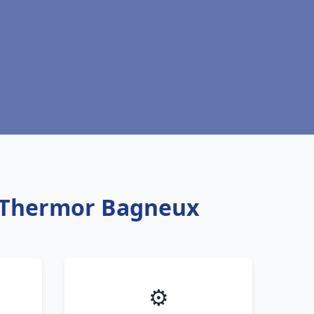
u Thermor Bagneux
⚙️