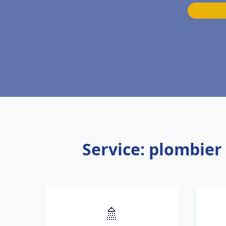
Service: plombie
🚿