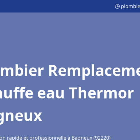
🕒 plombi
ombier Remplacem
auffe eau Thermor
gneux
ion rapide et professionnelle à Bagneux (92220)