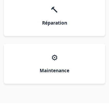
🔨
Réparation
⚙️
Maintenance