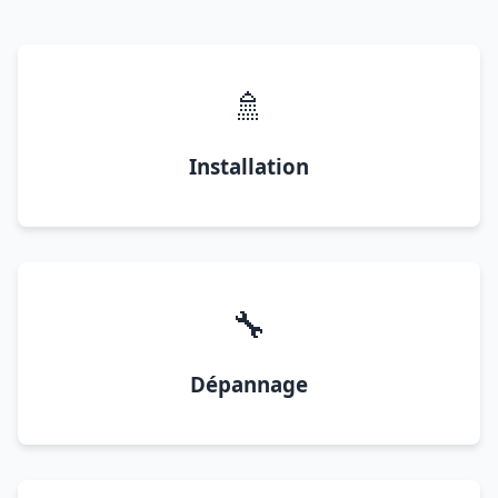
🚿
Installation
🔧
Dépannage