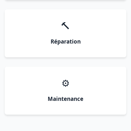
🔨
Réparation
⚙️
Maintenance