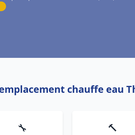
 Remplacement chauffe eau 
🔧
🔨