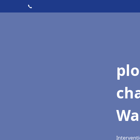
📞
pl
ch
Wa
Intervent