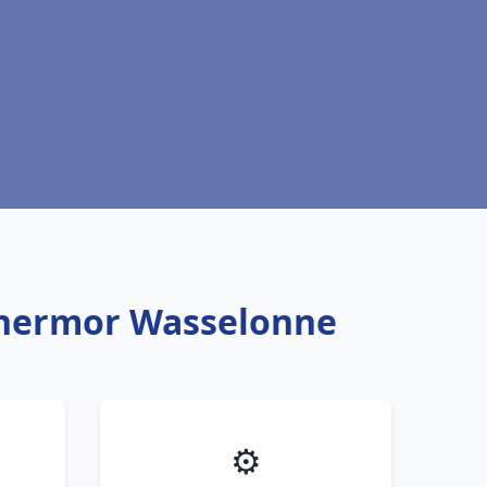
Thermor Wasselonne
⚙️