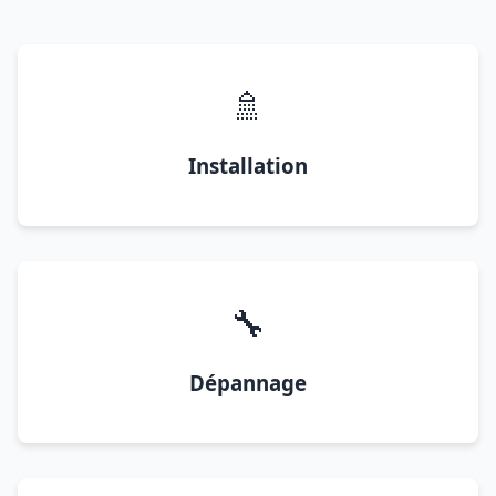
🚿
Installation
🔧
Dépannage