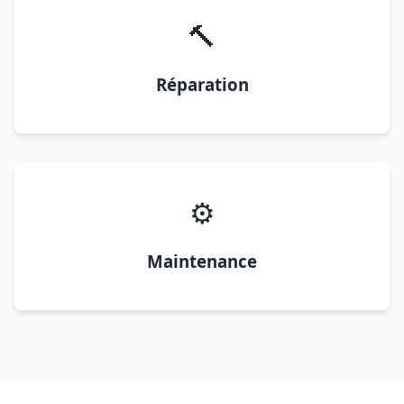
🔨
Réparation
⚙️
Maintenance