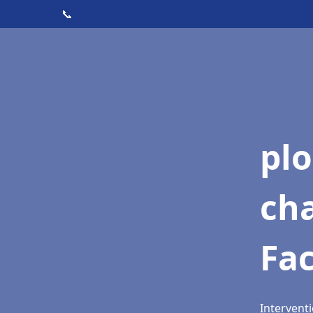
📞
pl
ch
Fa
Intervent