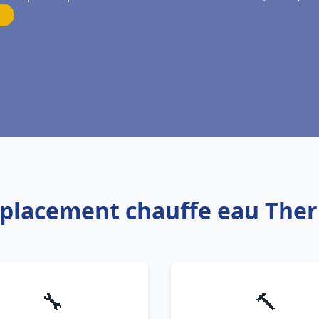
mplacement chauffe eau The
🔧
🔨