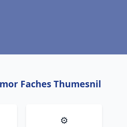
rmor Faches Thumesnil
⚙️