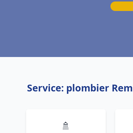
Service: plombier Re
🚿