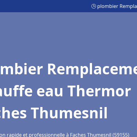
🕒 plombier Rempl
ombier Remplacem
auffe eau Thermor
ches Thumesnil
ion rapide et professionnelle à Faches Thumesnil (59155)